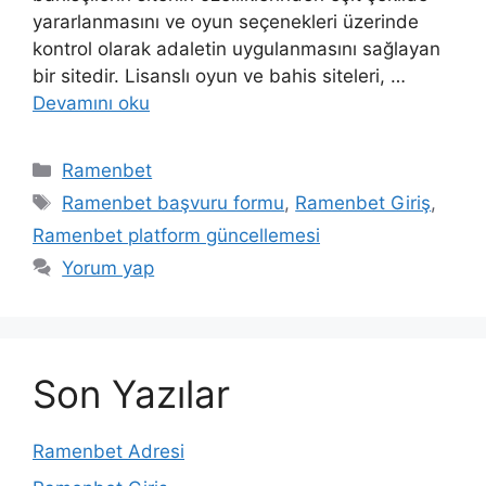
yararlanmasını ve oyun seçenekleri üzerinde
kontrol olarak adaletin uygulanmasını sağlayan
bir sitedir. Lisanslı oyun ve bahis siteleri, …
Devamını oku
Kategoriler
Ramenbet
Etiketler
Ramenbet başvuru formu
,
Ramenbet Giriş
,
Ramenbet platform güncellemesi
Yorum yap
Son Yazılar
Ramenbet Adresi