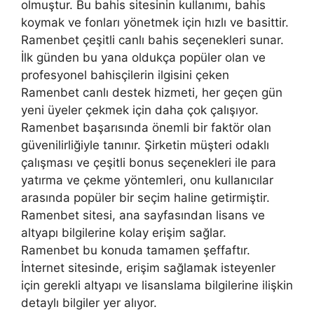
olmuştur. Bu bahis sitesinin kullanımı, bahis
koymak ve fonları yönetmek için hızlı ve basittir.
Ramenbet çeşitli canlı bahis seçenekleri sunar.
İlk günden bu yana oldukça popüler olan ve
profesyonel bahisçilerin ilgisini çeken
Ramenbet canlı destek hizmeti, her geçen gün
yeni üyeler çekmek için daha çok çalışıyor.
Ramenbet başarısında önemli bir faktör olan
güvenilirliğiyle tanınır. Şirketin müşteri odaklı
çalışması ve çeşitli bonus seçenekleri ile para
yatırma ve çekme yöntemleri, onu kullanıcılar
arasında popüler bir seçim haline getirmiştir.
Ramenbet sitesi, ana sayfasından lisans ve
altyapı bilgilerine kolay erişim sağlar.
Ramenbet bu konuda tamamen şeffaftır.
İnternet sitesinde, erişim sağlamak isteyenler
için gerekli altyapı ve lisanslama bilgilerine ilişkin
detaylı bilgiler yer alıyor.