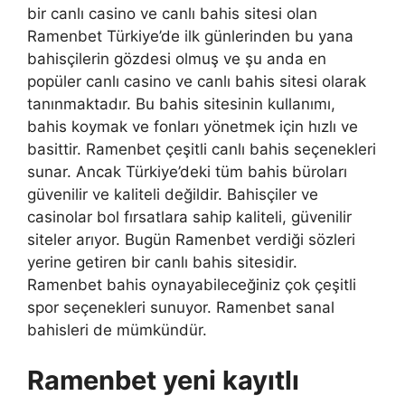
bir canlı casino ve canlı bahis sitesi olan
Ramenbet Türkiye’de ilk günlerinden bu yana
bahisçilerin gözdesi olmuş ve şu anda en
popüler canlı casino ve canlı bahis sitesi olarak
tanınmaktadır. Bu bahis sitesinin kullanımı,
bahis koymak ve fonları yönetmek için hızlı ve
basittir. Ramenbet çeşitli canlı bahis seçenekleri
sunar. Ancak Türkiye’deki tüm bahis büroları
güvenilir ve kaliteli değildir. Bahisçiler ve
casinolar bol fırsatlara sahip kaliteli, güvenilir
siteler arıyor. Bugün Ramenbet verdiği sözleri
yerine getiren bir canlı bahis sitesidir.
Ramenbet bahis oynayabileceğiniz çok çeşitli
spor seçenekleri sunuyor. Ramenbet sanal
bahisleri de mümkündür.
Ramenbet yeni kayıtlı