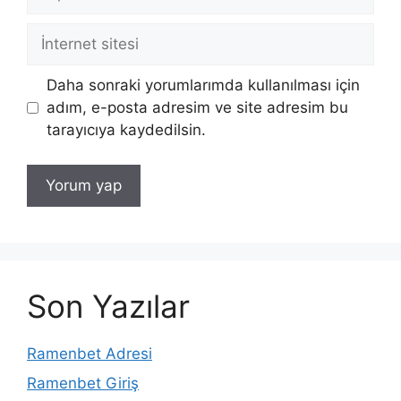
posta
İnternet
sitesi
Daha sonraki yorumlarımda kullanılması için
adım, e-posta adresim ve site adresim bu
tarayıcıya kaydedilsin.
Son Yazılar
Ramenbet Adresi
Ramenbet Giriş