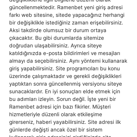
güncellenmektedir. Ramenbet yeni giriş adresi
farkı web sitesine, sitede yapacağınız herhangi
bir değişiklikle istediğiniz zaman erişebilirsiniz.
Aksi takdirde olumsuz bir durum ortaya
çıkacaktır. Bu gibi durumlarda sitemize
doğrudan ulaşabilirsiniz. Ayrıca siteye
katıldığınızda e-posta bildirimleri ve mesajları
almayı da seçebilirsiniz. Aynı yöntemi kullanarak
giriş yapabilirsiniz. Site programcıları bu konu
üzerinde çalışmaktadır ve gerekli değişiklikleri
yaptıktan sonra güncellenmiş versiyonu siteye
sunacaklardır. En iyi sonuçları elde etmek için
bu adımları izleyin. Sorun değil. İşte yeni bir
Ramenbet adresi için bazı fikirler. Müşteri
hizmetleriyle düzenli olarak etkileşime
girerseniz, haberi yayabilirsiniz. Site adresi ilk
günlerde değişti ancak özel bir sistem