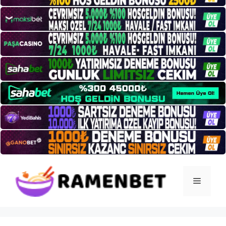
İçeriğe
atla
Menü