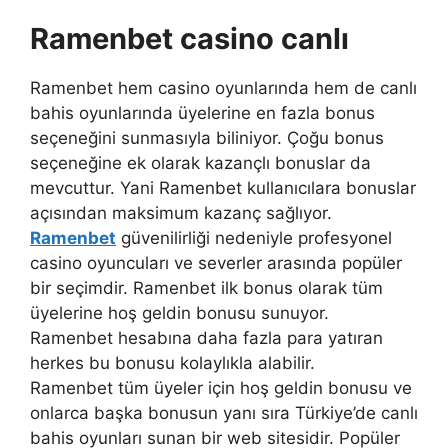
Ramenbet casino canlı
Ramenbet hem casino oyunlarında hem de canlı
bahis oyunlarında üyelerine en fazla bonus
seçeneğini sunmasıyla biliniyor. Çoğu bonus
seçeneğine ek olarak kazançlı bonuslar da
mevcuttur. Yani Ramenbet kullanıcılara bonuslar
açısından maksimum kazanç sağlıyor.
Ramenbet
güvenilirliği nedeniyle profesyonel
casino oyuncuları ve severler arasında popüler
bir seçimdir. Ramenbet ilk bonus olarak tüm
üyelerine hoş geldin bonusu sunuyor.
Ramenbet hesabına daha fazla para yatıran
herkes bu bonusu kolaylıkla alabilir.
Ramenbet tüm üyeler için hoş geldin bonusu ve
onlarca başka bonusun yanı sıra Türkiye’de canlı
bahis oyunları sunan bir web sitesidir. Popüler